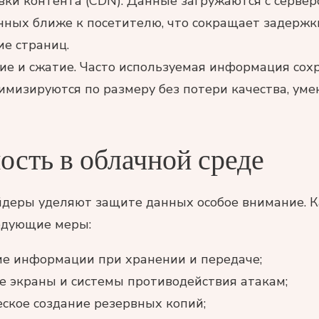
вки контента (CDN). Данные загружаются с сервер
ных ближе к посетителю, что сокращает задержки
е страниц.
е и сжатие. Часто используемая информация сохр
мизируются по размеру без потери качества, ум
ость в облачной среде
деры уделяют защите данных особое внимание. К
едующие меры:
е информации при хранении и передаче;
 экраны и системы противодействия атакам;
ское создание резервных копий;