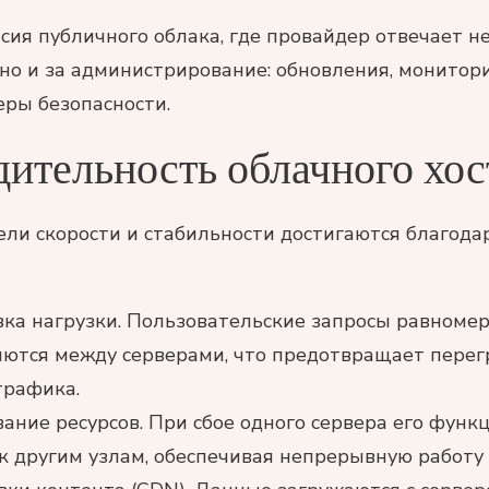
ия публичного облака, где провайдер отвечает не
но и за администрирование: обновления, монитори
еры безопасности.
ительность облачного хос
ели скорости и стабильности достигаются благода
ка нагрузки. Пользовательские запросы равноме
ются между серверами, что предотвращает перег
трафика.
ание ресурсов. При сбое одного сервера его функ
к другим узлам, обеспечивая непрерывную работу 